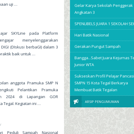
naan uji …
Gelar Karya Sekolah Penggerak
Angkatan 3
SPENLIBELS JUARA 1 SEKOLAH S
lajar SKYLine pada Platform
Hari Batik Nasional
ngajar menyelenggarakan
Gerakan Pungut Sampah
 DIGI (DIskusi berbaGI) dalam 3
praktik baik untuk …
Bangga...Sabet Juara Kejurnas T
Junior WTA
Sukseskan Profil Pelajar Pancasi
bilan anggota Pramuka SMP N
SMPN 15 Kota Tegal Berkarya
gikuti Pelantikan Pramuka
Membuat Batik Tegalan
un 2024 di Lapangan GOR
ARSIP PENGUMUMAN
a Tegal. Kegiatan ini …
w
ari Peduli Sampah Nasional