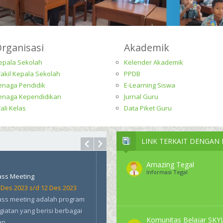
rganisasi
Akademik
epala Sekolah
Kelender Akademik
akil Kepala Sekolah
PPDB
enaga Pendidik
E-Learning Siswa
enaga Kependidikan
Jurnal Guru
ali Kelas
Data Piket Guru
LINK TERKAIT DENGAN
Amazing Tegal
Informasi Tegal
Komunitas Belajar SKY