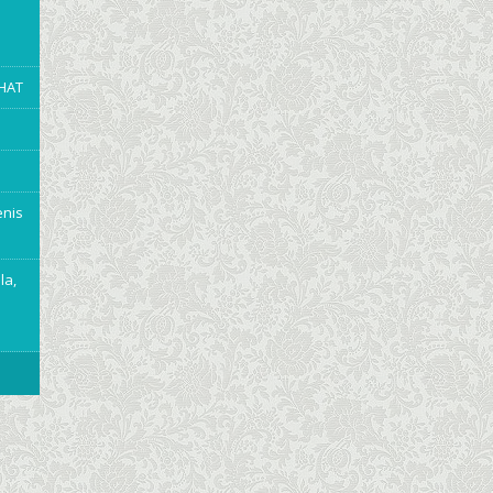
EHAT
enis
la,