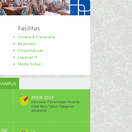
Fasilitas
Sarana & Prasarana
Beasiswa
Perpustakaan
Layanan IT
Media Sosial
 KAMPUS
PPDB 2024
Informasi Penerimaan Peserta
Didik Baru Tahun Palajaran
2024/2025
LINE
">