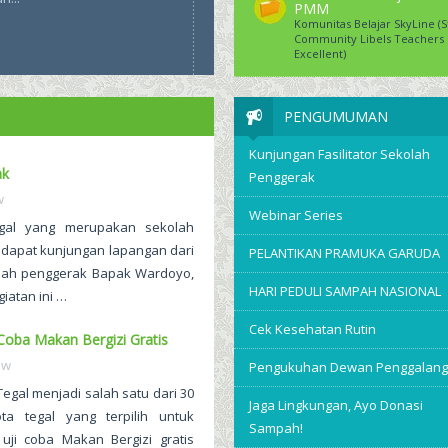
PMM
Komunitas Belajar SkyLine (
Community Libels Teachers
Excellent)
PENGUMUMAN
Kunjungan Fasilitator Sekolah
ak
Penggerak
w
Webinar Series
al yang merupakan sekolah
dapat kunjungan lapangan dari
PELANTIKAN PRAMUKA GARUDA
kolah penggerak Bapak Wardoyo,
HARI PEDULI SAMPAH NASIONAL
giatan ini …
Cek Kesehatan Rutin
Coba Makan Bergizi Gratis
ew
Pengukuhan Dewan Penggalang
egal menjadi salah satu dari 30
Jaga Lingkungan, Ayo Donasi
ta tegal yang terpilih untuk
Sampah!
uji coba Makan Bergizi gratis