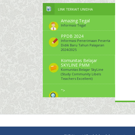
LINK TERKAIT UNIDHA
Amazing Tegal
Informasi Tegal
PPDB 2024
Informasi Penerimaan Peserta
Didik Baru Tahun Palajaran
2024/2025
Komunitas Belajar
SKYLINE PMM
Komunitas Belajar SkyLine
(Study Community Libels
Teachers Excellent)
">