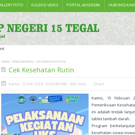
ALLERY FOTO
KOLEKSI VIDEO
PORTAL AKADEMIK
HUBUNGI KAM
HOME
>
PENGUMUMAN
> CEK KESEHATAN RUTIN
Cek Kesehatan Rutin
Kamis, 15 Feb 2024, 19:36:48 WIB - 896 View
Share
Kamis, 15 Februari 
Pemeriksaan Kesehatan
ini adalah tindak lanj
tablet tambah darah.
Program berkelanjuta
kesehatan siswa-siswa